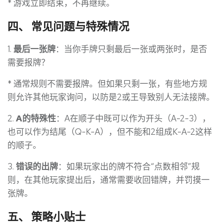
* 游戏立即结束，不再继续。
四、 常见问题与特殊情况
1.
最后一张牌
：当你手牌只剩最后一张或两张时，是否
需要报牌？
* 通常规则不需要报牌。但如果只剩一张，有些地方规
则允许其他玩家询问，以防是2或王导致别人无法接牌。
2.
A的特殊性
：A在顺子中既可以作为开头（A-2-3），
也可以作为结尾（Q-K-A），但不能和2组成K-A-2这样
的顺子。
3.
错误的出牌
：如果玩家出的牌不符合“点数相邻”规
则，在其他玩家提出后，通常需要收回错牌，并罚摸一
张牌。
五、 策略小贴士