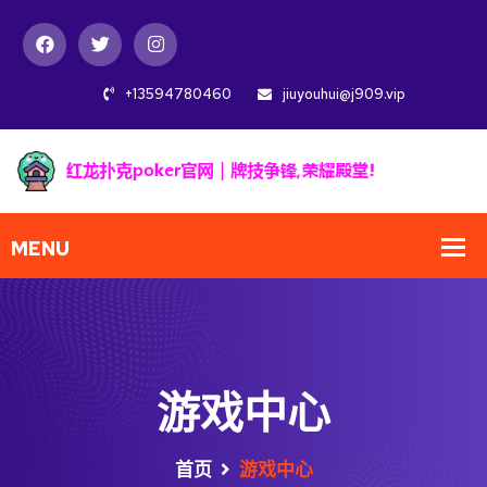
+13594780460
jiuyouhui@j909.vip
游戏中心
首页
游戏中心