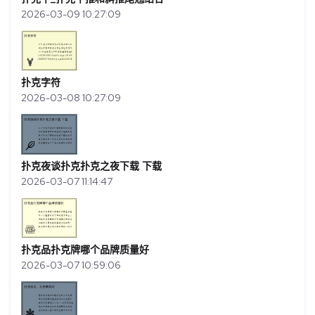
2026-03-09 10:27:09
扑克字符
2026-03-08 10:27:09
扑克夜谈扑克扑克之夜下载 下载
2026-03-07 11:14:47
扑克品扑克牌哪个品牌质量好
2026-03-07 10:59:06